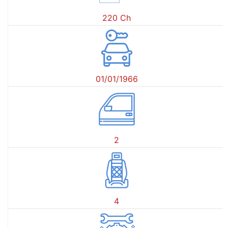
220 Ch
01/01/1966
2
4