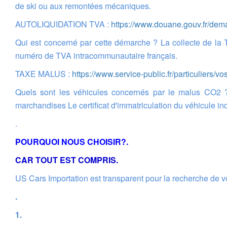
de ski ou aux remontées mécaniques.
AUTOLIQUIDATION TVA :
https://www.douane.gouv.fr/dema
Qui est concerné par cette démarche ? La collecte de la TVA à l'importation sur la déclaration de TVA concerne tous les assujettis ainsi que les non-assujettis qui disposent d'un
numéro de TVA intracommunautaire français.
TAXE MALUS :
https://www.service-public.fr/particuliers/v
Quels sont les véhicules concernés par le malus CO2 ? Véhicule de catégorie N1 : Véhicule utilitaire léger de moins de 3,5 tonnes conçu et construit pour le transport de
marchandises Le certificat d'immatriculation du véhicule 
.
POURQUOI NOUS CHOISIR?.
CAR TOUT EST COMPRIS.
US Cars Importation est transparent pour la recherche de vo
.
1.