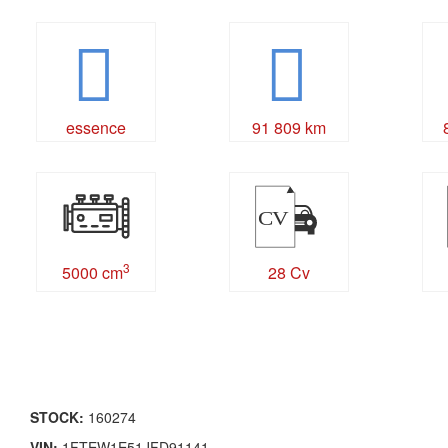
essence
91 809 km
CV
3
5000 cm
28 Cv
STOCK:
160274
VIN:
1FTEW1E51JFD91141