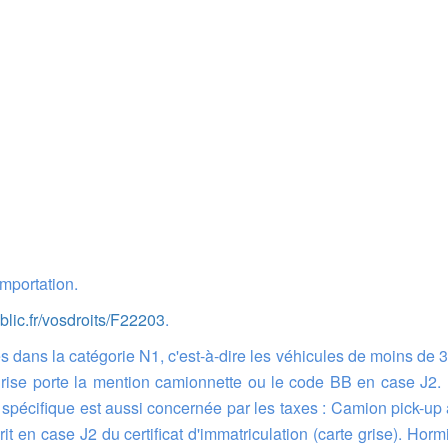
Importation.
blic.fr/vosdroits/F22203
.
grise porte la mention camionnette ou le code BB en case J2. 
e spécifique est aussi concernée par les taxes : Camion pick-u
rit en case J2 du certificat d'immatriculation (carte grise). Ho