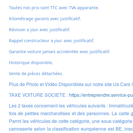
Toutes nos prix sont TTC avec TVA apparante.
Kilométrage garanti avec justificatif.
Révision a jour avec justificatif.
Rappel constructeur a jour avec justificatif.
Garantie voiture jamais accidentée avec justificatif.
Historique disponible.
Vente de piéces détachées.
Plus de Photo et Vidéo Disponibles sur notre site Us Cars 
TAXE VOITURE SOCIETE :
https://entreprendre.service-pu
Les 2 taxes concernent les véhicules suivants : Immatriculés dans la catégorie N1, c'est-à-dire les véhicules de moins de 3,5 tonnes de type camionnettes qui peuvent transporter à la
fois de petites marchandises et des personnes. La carte 
Parmi les véhicules de cette catégorie, une sous-catégori
carrosserie selon la classification européenne est BE, insc