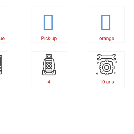
ue
Pick-up
orange
4
10 ans