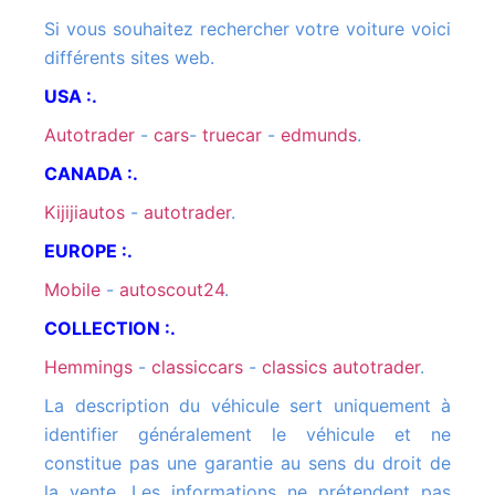
Si vous souhaitez rechercher votre voiture voici
différents sites web.
USA :.
autotrader
-
cars
-
truecar
-
edmunds
.
CANADA :.
kijijiautos
-
autotrader
.
EUROPE :.
mobile
-
autoscout24
.
COLLECTION :.
hemmings
-
classiccars
-
classics autotrader
.
La description du véhicule sert uniquement à
identifier généralement le véhicule et ne
constitue pas une garantie au sens du droit de
la vente. Les informations ne prétendent pas