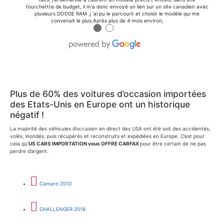
fourchettte de budget, il m'a donc envoyé un lien sur un site canadien avec
plusieurs DODGE RAM ,j 'ai pu le parcourir et choisir le modèle qui me
convenait le plus.Après plus de 4 mois environ,
●
●
Plus de 60% des voitures d’occasion importées
des Etats-Unis en Europe ont un historique
négatif !
La majorité des véhicules d’occasion en direct des USA ont été soit des accidentés,
volés, inondés, puis récupérés et reconstruits et expédiées en Europe. C’est pour
cela qu’
US CARS IMPORTATION vous OFFRE CARFAX
pour être certain de ne pas
perdre d’argent.
Camaro 2010
CHALLENGER 2016