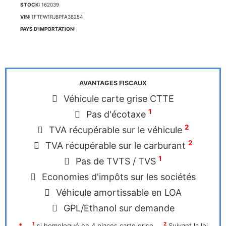
STOCK:
162039
VIN:
1FTFW1RJ8PFA38254
PAYS D'IMPORTATION:
AVANTAGES FISCAUX
Véhicule carte grise CTTE
1
Pas d'écotaxe
2
TVA récupérable sur le véhicule
2
TVA récupérable sur le carburant
1
Pas de TVTS / TVS
Economies d'impôts sur les sociétés
Véhicule amortissable en LOA
GPL/Ethanol sur demande
1
2
*
si homologué en 4 places carte grise
Suivant la loi