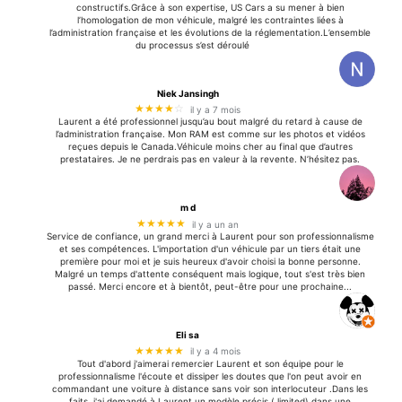
constructifs.Grâce à son expertise, US Cars a su mener à bien
l’homologation de mon véhicule, malgré les contraintes liées à
l’administration française et les évolutions de la réglementation.L’ensemble
du processus s’est déroulé
Niek Jansingh
★★★★
☆
il y a 7 mois
Laurent a été professionnel jusqu’au bout malgré du retard à cause de
l’administration française. Mon RAM est comme sur les photos et vidéos
reçues depuis le Canada.Véhicule moins cher au final que d’autres
prestataires. Je ne perdrais pas en valeur à la revente. N’hésitez pas.
m d
★★★★★
il y a un an
Service de confiance, un grand merci à Laurent pour son professionnalisme
et ses compétences. L'importation d'un véhicule par un tiers était une
première pour moi et je suis heureux d'avoir choisi la bonne personne.
Malgré un temps d'attente conséquent mais logique, tout s'est très bien
passé. Merci encore et à bientôt, peut-être pour une prochaine...
Eli sa
★★★★★
il y a 4 mois
Tout d'abord j'aimerai remercier Laurent et son équipe pour le
professionnalisme l'écoute et dissiper les doutes que l'on peut avoir en
commandant une voiture à distance sans voir son interlocuteur .Dans les
faits, j'ai demandé à Laurent un modèle précis ( limited) dans une