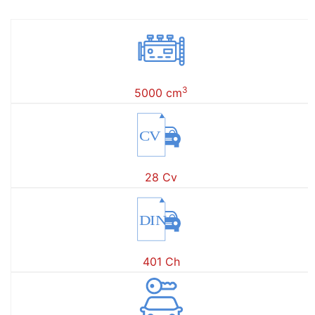
3
5000 cm
CV
28 Cv
DIN
401 Ch