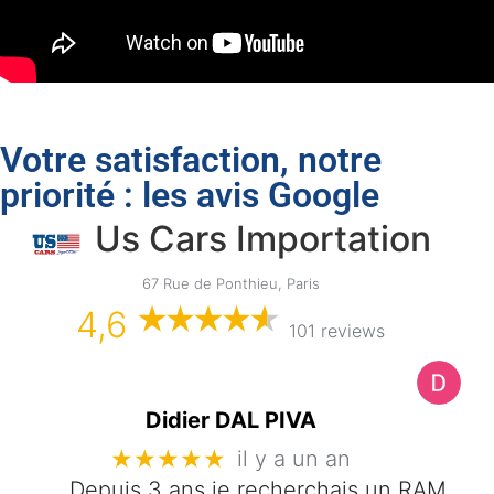
Votre satisfaction, notre
priorité : les avis Google
Us Cars Importation
67 Rue de Ponthieu, Paris
4,6
101 reviews
Didier DAL PIVA
★★★★★
il y a un an
Depuis 3 ans je recherchais un RAM