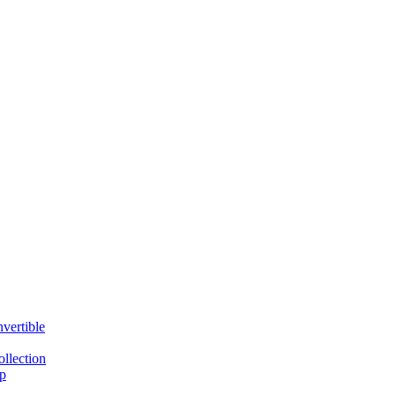
vertible
llection
p