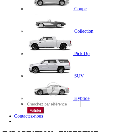
Coupe
Collection
Pick Up
SUV
Hybride
Valider
Contactez-nous