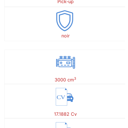
Pick-up
noir
3
3000 cm
CV
17.1882 Cv