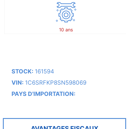
10 ans
STOCK:
161594
VIN:
1C6SRFKP8SN598069
PAYS D'IMPORTATION:
AVANTAGES FISCAUX