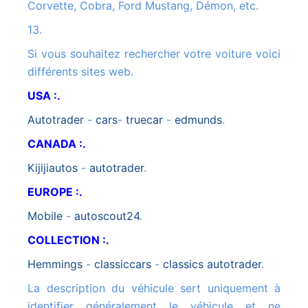
Corvette, Cobra, Ford Mustang, Démon, etc.
13.
Si vous souhaitez rechercher votre voiture voici
différents sites web.
USA :.
autotrader
-
cars
-
truecar
-
edmunds
.
CANADA :.
kijijiautos
-
autotrader
.
EUROPE :.
mobile
-
autoscout24
.
COLLECTION :.
hemmings
-
classiccars
-
classics autotrader
.
La description du véhicule sert uniquement à
identifier généralement le véhicule et ne