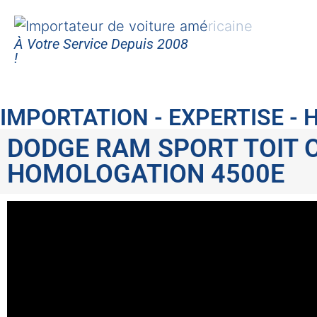
À Votre Service Depuis 2008
!
IMPORTATION - EXPERTISE -
DODGE RAM SPORT TOIT O
HOMOLOGATION 4500E