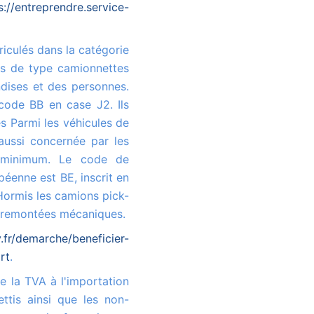
s://entreprendre.service-
es de type camionnettes
ndises et des personnes.
code BB en case J2. Ils
s Parmi les véhicules de
aussi concernée par les
 minimum. Le code de
péenne est BE, inscrit en
 Hormis les camions pick-
x remontées mécaniques.
fr/demarche/beneficier-
rt
.
ttis ainsi que les non-