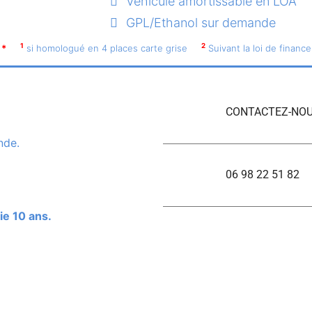
Véhicule amortissable en LOA
GPL/Ethanol sur demande
1
2
*
si homologué en 4 places carte grise
Suivant la loi de finance
CONTACTEZ-NOU
nde.
06 98 22 51 82
ie 10 ans.