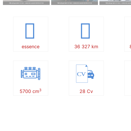
essence
36 327 km
CV
3
5700 cm
28 Cv