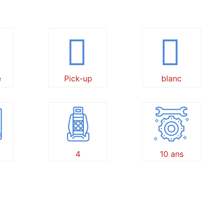
e
Pick-up
blanc
4
10 ans