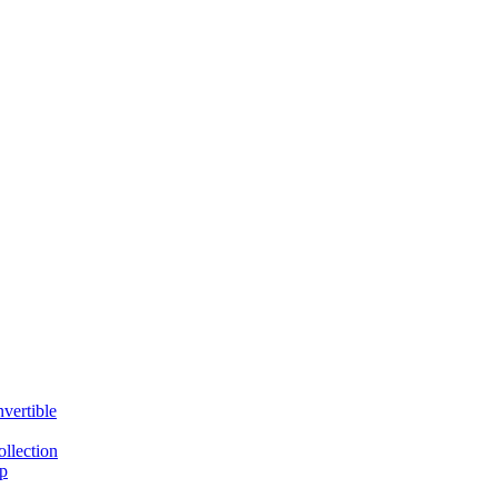
vertible
llection
p