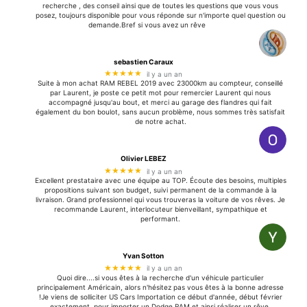
recherche , des conseil ainsi que de toutes les questions que vous vous
posez, toujours disponible pour vous réponde sur n'importe quel question ou
demande.Bref si vous avez un rêve
sebastien Caraux
★★★★★
il y a un an
Suite à mon achat RAM REBEL 2019 avec 23000km au compteur, conseillé
par Laurent, je poste ce petit mot pour remercier Laurent qui nous
accompagné jusqu'au bout, et merci au garage des flandres qui fait
également du bon boulot, sans aucun problème, nous sommes très satisfait
de notre achat.
Olivier LEBEZ
★★★★★
il y a un an
Excellent prestataire avec une équipe au TOP. Écoute des besoins, multiples
propositions suivant son budget, suivi permanent de la commande à la
livraison. Grand professionnel qui vous trouveras la voiture de vos rêves. Je
recommande Laurent, interlocuteur bienveillant, sympathique et
performant.
Yvan Sotton
★★★★★
il y a un an
Quoi dire....si vous êtes à la recherche d'un véhicule particulier
principalement Américain, alors n'hésitez pas vous êtes à la bonne adresse
!Je viens de solliciter US Cars Importation ce début d'année, début février
exactement, pour importer un Dodge RAM et ainsi réaliser un rêve.