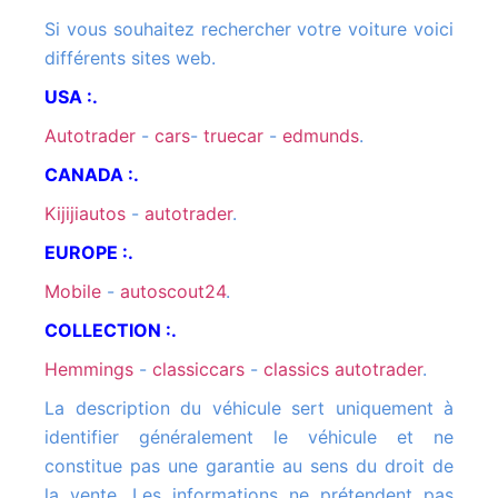
Si vous souhaitez rechercher votre voiture voici
différents sites web.
USA :.
autotrader
-
cars
-
truecar
-
edmunds
.
CANADA :.
kijijiautos
-
autotrader
.
EUROPE :.
mobile
-
autoscout24
.
COLLECTION :.
hemmings
-
classiccars
-
classics autotrader
.
La description du véhicule sert uniquement à
identifier généralement le véhicule et ne
constitue pas une garantie au sens du droit de
la vente. Les informations ne prétendent pas