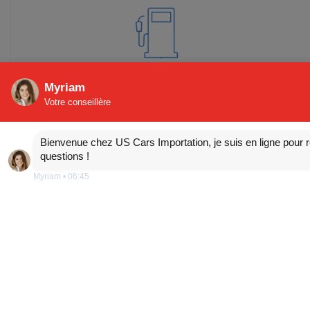
essence
Myriam
Votre conseillère
Bienvenue chez US Cars Importation, je suis en ligne pour 
400 km
questions !
Myriam
•
06:45
8 cylindres