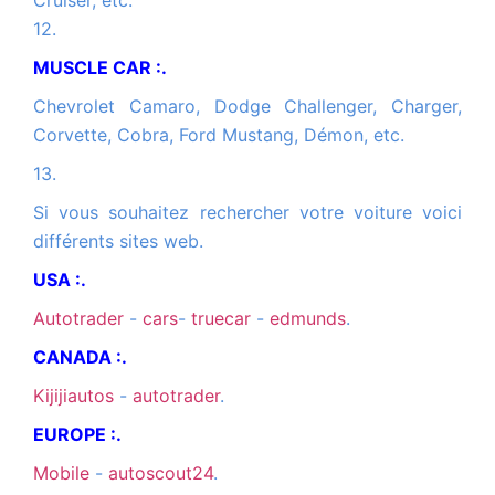
Cruiser, etc.
12.
MUSCLE CAR :.
Chevrolet Camaro, Dodge Challenger, Charger,
Corvette, Cobra, Ford Mustang, Démon, etc.
13.
Si vous souhaitez rechercher votre voiture voici
différents sites web.
USA :.
autotrader
-
cars
-
truecar
-
edmunds
.
CANADA :.
kijijiautos
-
autotrader
.
EUROPE :.
mobile
-
autoscout24
.