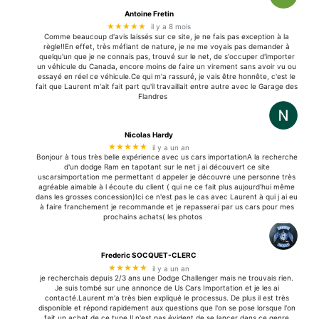
Antoine Fretin
★★★★★
il y a 8 mois
Comme beaucoup d'avis laissés sur ce site, je ne fais pas exception à la
règle!!En effet, très méfiant de nature, je ne me voyais pas demander à
quelqu'un que je ne connais pas, trouvé sur le net, de s'occuper d'importer
un véhicule du Canada, encore moins de faire un virement sans avoir vu ou
essayé en réel ce véhicule.Ce qui m'a rassuré, je vais être honnête, c'est le
fait que Laurent m'ait fait part qu'il travaillait entre autre avec le Garage des
Flandres
Nicolas Hardy
★★★★★
il y a un an
Bonjour à tous très belle expérience avec us cars importationA la recherche
d'un dodge Ram en tapotant sur le net j ai découvert ce site
uscarsimportation me permettant d appeler je découvre une personne très
agréable aimable à l écoute du client ( qui ne ce fait plus aujourd'hui même
dans les grosses concession)Ici ce n'est pas le cas avec Laurent à qui j ai eu
à faire franchement je recommande et je repasserai par us cars pour mes
prochains achats( les photos
Frederic SOCQUET-CLERC
★★★★★
il y a un an
je recherchais depuis 2/3 ans une Dodge Challenger mais ne trouvais rien.
Je suis tombé sur une annonce de Us Cars Importation et je les ai
contacté.Laurent m'a très bien expliqué le processus. De plus il est très
disponible et répond rapidement aux questions que l'on se pose lorsque l'on
fait un achat de ce type.Il n'est pas évident de se lancer dans ce genre