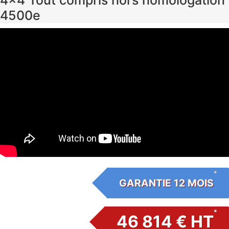
4×4 Tout compris hors homologation
4500e
GARANTIE 12 MOIS
46 814 € HT