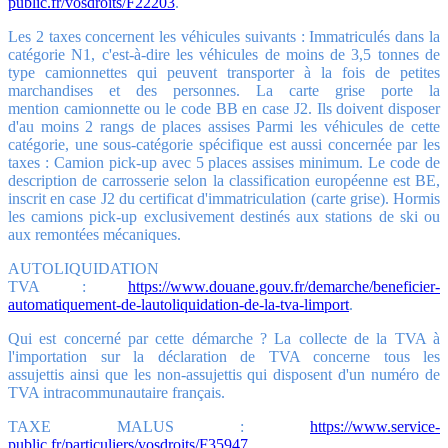
public.fr/vosdroits/F22203
.
Les 2 taxes concernent les véhicules suivants : Immatriculés dans la
catégorie N1, c'est-à-dire les véhicules de moins de 3,5 tonnes de
type camionnettes qui peuvent transporter à la fois de petites
marchandises et des personnes. La carte grise porte la
mention camionnette ou le code BB en case J2. Ils doivent disposer
d'au moins 2 rangs de places assises Parmi les véhicules de cette
catégorie, une sous-catégorie spécifique est aussi concernée par les
taxes : Camion pick-up avec 5 places assises minimum. Le code de
description de carrosserie selon la classification européenne est BE,
inscrit en case J2 du certificat d'immatriculation (carte grise). Hormis
les camions pick-up exclusivement destinés aux stations de ski ou
aux remontées mécaniques.
AUTOLIQUIDATION
TVA :
https://www.douane.gouv.fr/demarche/beneficier-
automatiquement-de-lautoliquidation-de-la-tva-limport
.
Qui est concerné par cette démarche ? La collecte de la TVA à
l'importation sur la déclaration de TVA concerne tous les
assujettis ainsi que les non-assujettis qui disposent d'un numéro de
TVA intracommunautaire français.
TAXE MALUS :
https://www.service-
public.fr/particuliers/vosdroits/F35947
.