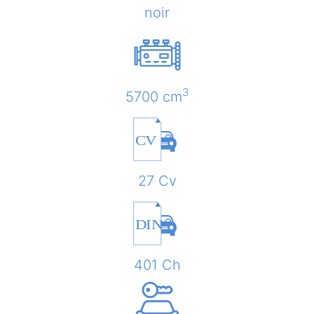
noir
3
5700 cm
CV
27 Cv
DIN
401 Ch