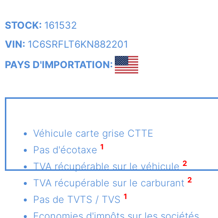
STOCK:
161532
VIN:
1C6SRFLT6KN882201
PAYS D'IMPORTATION:
Véhicule carte grise CTTE
1
Pas d'écotaxe
2
TVA récupérable sur le véhicule
2
TVA récupérable sur le carburant
1
Pas de TVTS / TVS
Economies d'impôts sur les sociétés