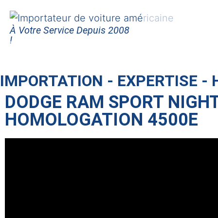
À Votre Service Depuis 2008
!
IMPORTATION - EXPERTISE -
DODGE RAM SPORT NIGHT
HOMOLOGATION 4500E