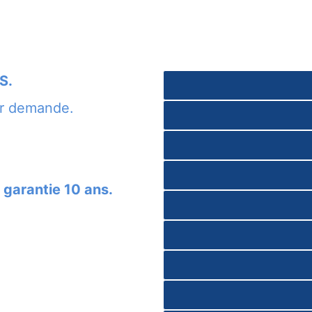
S.
ur demande.
 garantie 10 ans.