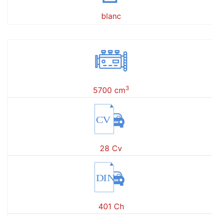
blanc
3
5700 cm
CV
28 Cv
DIN
401 Ch