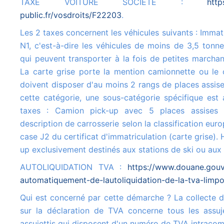
TAXE VOITURE SOCIETE :
http
public.fr/vosdroits/F22203
.
Les 2 taxes concernent les véhicules suivants : Immatriculés dans la catégorie
N1, c'est-à-dire les véhicules de moins de 3,5 tonn
qui peuvent transporter à la fois de petites marcha
La carte grise porte la mention camionnette ou le 
doivent disposer d'au moins 2 rangs de places assise
cette catégorie, une sous-catégorie spécifique est 
taxes : Camion pick-up avec 5 places assises
description de carrosserie selon la classification euro
case J2 du certificat d'immatriculation (carte grise).
up exclusivement destinés aux stations de ski ou au
AUTOLIQUIDATION TVA :
https://www.douane.gouv.
automatiquement-de-lautoliquidation-de-la-tva-limpo
Qui est concerné par cette démarche ? La collecte de la TVA à l'importation
sur la déclaration de TVA concerne tous les assuje
assujettis qui disposent d'un numéro de TVA intracom