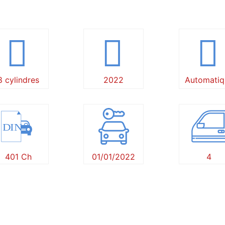
8 cylindres
2022
Automatiq
DIN
401 Ch
01/01/2022
4