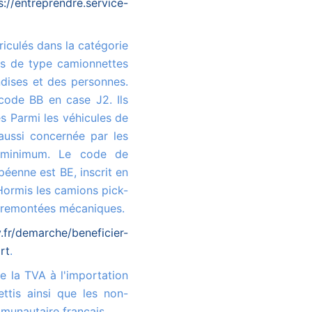
s://entreprendre.service-
es de type camionnettes
ndises et des personnes.
code BB en case J2. Ils
s Parmi les véhicules de
aussi concernée par les
 minimum. Le code de
péenne est BE, inscrit en
 Hormis les camions pick-
x remontées mécaniques.
fr/demarche/beneficier-
rt
.
ttis ainsi que les non-
munautaire français.