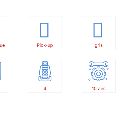
ue
Pick-up
gris
4
10 ans