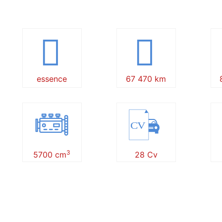
essence
67 470 km
CV
3
5700 cm
28 Cv