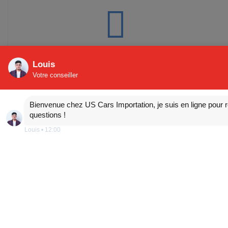
essence
Louis
Votre conseiller
Bienvenue chez US Cars Importation, je suis en ligne pour 
47 885 km
questions !
Louis
•
12:00
8 cylindres