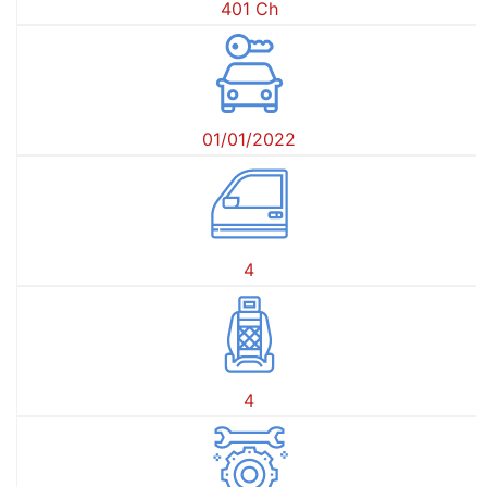
401 Ch
01/01/2022
4
4