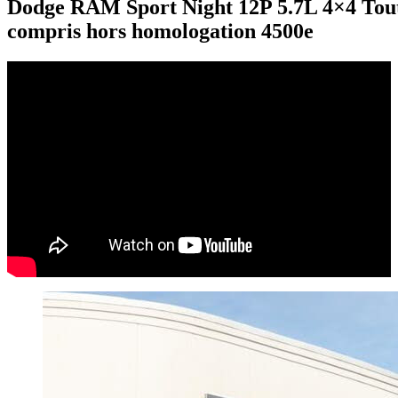
Dodge RAM Sport Night 12P 5.7L 4×4 Tou
compris hors homologation 4500e