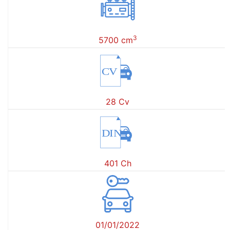
3
5700 cm
CV
28 Cv
DIN
401 Ch
01/01/2022