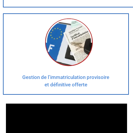
Gestion de l’immatriculation provisoire
et définitive offerte