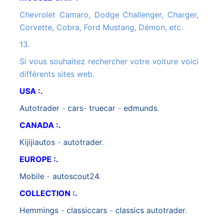
Chevrolet Camaro, Dodge Challenger, Charger,
Corvette, Cobra, Ford Mustang, Démon, etc.
13.
Si vous souhaitez rechercher votre voiture voici
différents sites web.
USA :.
autotrader
-
cars
-
truecar
-
edmunds
.
CANADA :.
kijijiautos
-
autotrader
.
EUROPE :.
mobile
-
autoscout24
.
COLLECTION :.
hemmings
-
classiccars
-
classics autotrader
.