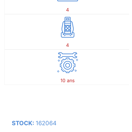
4
4
10 ans
STOCK:
162064