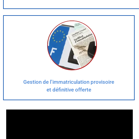
Gestion de l’immatriculation provisoire
et définitive offerte