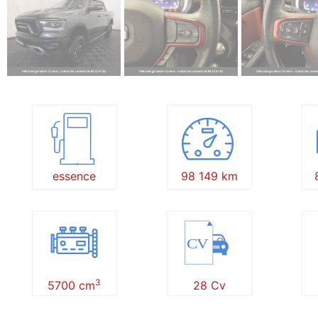
essence
98 149 km
CV
3
5700 cm
28 Cv