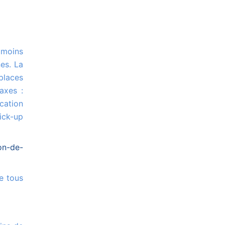
es. La
places
axes :
cation
ick-up
on-de-