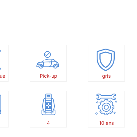
ue
Pick-up
gris
4
10 ans