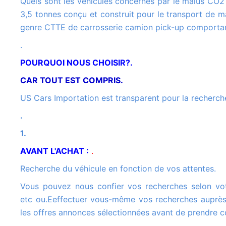
Quels sont les véhicules concernés par le malus CO2 ? Véhicule de catégorie N1 : Véhicule utilitaire léger de moins de
3,5 tonnes conçu et construit pour le transport de ma
genre CTTE de carrosserie camion pick-up comportan
.
POURQUOI NOUS CHOISIR?.
CAR TOUT EST COMPRIS.
US Cars Importation est transparent pour la recherche
.
1.
AVANT L'ACHAT :
.
Recherche du véhicule en fonction de vos attentes.
Vous pouvez nous confier vos recherches selon votre cahier des charges .Marque, modèle, année, option couleur
etc ou.Eeffectuer vous-même vos recherches auprès
les offres annonces sélectionnées avant de prendre c