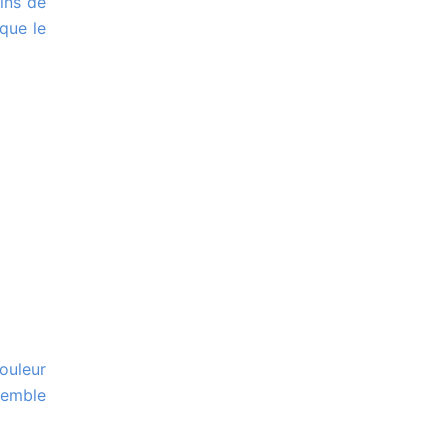
ique le
semble