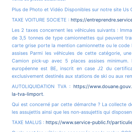
Plus de Photo et Vidéo Disponibles sur notre site Us 
TAXE VOITURE SOCIETE :
https://entreprendre.servic
Les 2 taxes concernent les véhicules suivants : Immatriculés dans la catégorie N1, c'est-à-dire les véhicules de moins
de 3,5 tonnes de type camionnettes qui peuvent tran
carte grise porte la mention camionnette ou le code 
assises Parmi les véhicules de cette catégorie, une
Camion pick-up avec 5 places assises minimum. Le
européenne est BE, inscrit en case J2 du certifica
exclusivement destinés aux stations de ski ou aux r
AUTOLIQUIDATION TVA :
https://www.douane.gouv.
la-tva-limport
.
Qui est concerné par cette démarche ? La collecte de la TVA à l'importation sur la déclaration de TVA concerne tous
les assujettis ainsi que les non-assujettis qui dispo
TAXE MALUS :
https://www.service-public.fr/particul