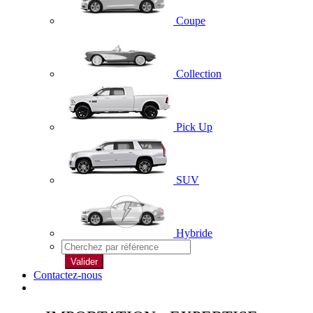
Coupe
Collection
Pick Up
SUV
Hybride
Valider
Contactez-nous