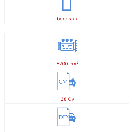
bordeaux
3
5700 cm
CV
28 Cv
DIN