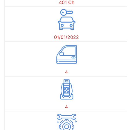
401 Ch
01/01/2022
4
4