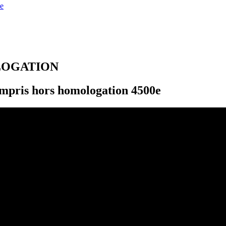
e
LOGATION
mpris hors homologation 4500e