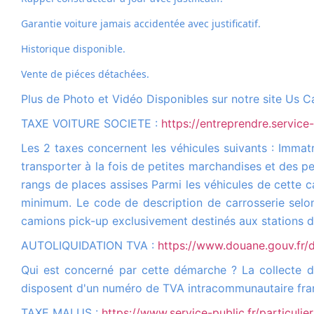
Garantie voiture jamais accidentée avec justificatif.
Historique disponible.
Vente de piéces détachées.
Plus de Photo et Vidéo Disponibles sur notre site Us C
TAXE VOITURE SOCIETE :
https://entreprendre.service
Les 2 taxes concernent les véhicules suivants : Immatriculés dans la catégorie N1, c'est-à-dire les véhicules de moins de 3,5 tonnes de type camionnettes qui peuvent
transporter à la fois de petites marchandises et des p
rangs de places assises Parmi les véhicules de cette c
minimum. Le code de description de carrosserie selon l
camions pick-up exclusivement destinés aux stations 
AUTOLIQUIDATION TVA :
https://www.douane.gouv.fr/
Qui est concerné par cette démarche ? La collecte de la TVA à l'importation sur la déclaration de TVA concerne tous les assujettis ainsi que les non-assujettis qui
disposent d'un numéro de TVA intracommunautaire fran
TAXE MALUS :
https://www.service-public.fr/particuli