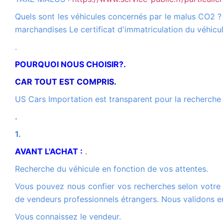
Quels sont les véhicules concernés par le malus CO2 ? Véhicule de catégorie N1 : Véhicule utilitaire léger de moins de 3,5 tonnes conçu et construit pour le transport de
marchandises Le certificat d'immatriculation du véhic
.
POURQUOI NOUS CHOISIR?.
CAR TOUT EST COMPRIS.
US Cars Importation est transparent pour la recherche 
.
1.
AVANT L'ACHAT :
.
Recherche du véhicule en fonction de vos attentes.
Vous pouvez nous confier vos recherches selon votre cahier des charges .Marque, modèle, année, option couleur etc ou.Eeffectuer vous-même vos recherches auprès
de vendeurs professionnels étrangers. Nous validons e
Vous connaissez le vendeur.