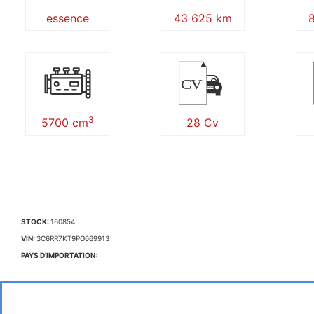
essence
43 625 km
8
CV
3
5700 cm
28 Cv
STOCK:
160854
VIN:
3C6RR7KT9PG669913
PAYS D'IMPORTATION: