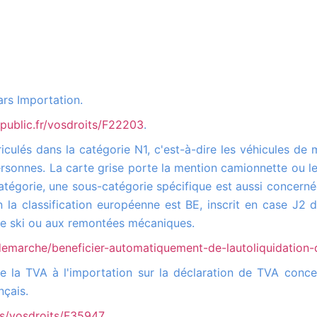
ars Importation.
-public.fr/vosdroits/F22203
.
ersonnes. La carte grise porte la mention camionnette ou l
atégorie, une sous-catégorie spécifique est aussi concern
a classification européenne est BE, inscrit en case J2 du
de ski ou aux remontées mécaniques.
demarche/beneficier-automatiquement-de-lautoliquidation-
çais.
ers/vosdroits/F35947
.