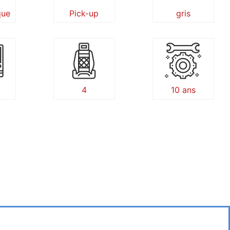
que
Pick-up
gris
4
10 ans