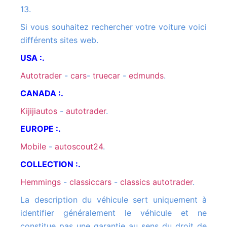
13.
Si vous souhaitez rechercher votre voiture voici
différents sites web.
USA :.
autotrader
-
cars
-
truecar
-
edmunds
.
CANADA :.
kijijiautos
-
autotrader
.
EUROPE :.
mobile
-
autoscout24
.
COLLECTION :.
hemmings
-
classiccars
-
classics autotrader
.
La description du véhicule sert uniquement à
identifier généralement le véhicule et ne
constitue pas une garantie au sens du droit de