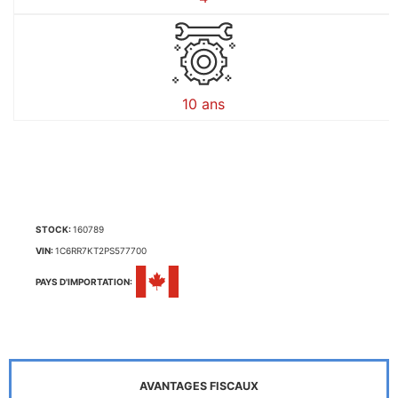
10 ans
STOCK:
160789
VIN:
1C6RR7KT2PS577700
PAYS D'IMPORTATION:
AVANTAGES FISCAUX