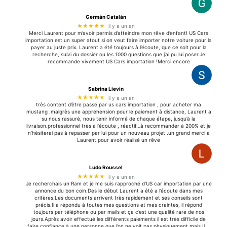
Germán Catalán
★★★★★
il y a un an
Merci Laurent pour m’avoir permis d’atteindre mon rêve d’enfant! US Cars
importation est un super atout si on veut faire importer notre voiture pour la
payer au juste prix. Laurent a été toujours à l’écoute, que ce soit pour la
recherche, suivi du dossier ou les 1000 questions que j’ai pu lui poser.Je
recommande vivement US Cars importation !Merci encore
Sabrina Lievin
★★★★★
il y a un an
très content d’être passé par us cars importation , pour acheter ma
mustang .malgrès une appréhension pour le paiement à distance, Laurent a
su nous rassuré, nous tenir informé de chaque étape, jusqu’à la
livraison.professionnel très à l’écoute , réactif…à recommander à 200% et je
n’hésiterai pas à repasser par lui pour un nouveau projet .un grand merci à
Laurent pour avoir réalisé un rêve
Ludo Roussel
★★★★★
il y a un an
Je recherchais un Ram et je me suis rapproché d’US car importation par une
annonce du bon coin.Des le début Laurent a été a l’écoute dans mes
critères.Les documents arrivent très rapidement et ses conseils sont
précis.Il à répondu à toutes mes questions et mes craintes, il répond
toujours par téléphone ou par mails et ça c’est une qualité rare de nos
jours.Après avoir effectué les différents paiements il est très difficile de
faire confiance à une personne que l’on ne voit pas physiquement mais Il