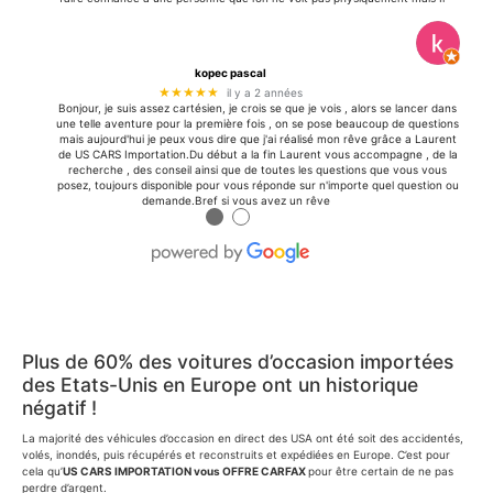
kopec pascal
★★★★★
il y a 2 années
Bonjour, je suis assez cartésien, je crois se que je vois , alors se lancer dans
une telle aventure pour la première fois , on se pose beaucoup de questions
mais aujourd'hui je peux vous dire que j'ai réalisé mon rêve grâce a Laurent
de US CARS Importation.Du début a la fin Laurent vous accompagne , de la
recherche , des conseil ainsi que de toutes les questions que vous vous
posez, toujours disponible pour vous réponde sur n'importe quel question ou
demande.Bref si vous avez un rêve
●
●
Plus de 60% des voitures d’occasion importées
des Etats-Unis en Europe ont un historique
négatif !
La majorité des véhicules d’occasion en direct des USA ont été soit des accidentés,
volés, inondés, puis récupérés et reconstruits et expédiées en Europe. C’est pour
cela qu’
US CARS IMPORTATION vous OFFRE CARFAX
pour être certain de ne pas
perdre d’argent.