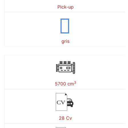
Pick-up
gris
3
5700 cm
CV
28 Cv