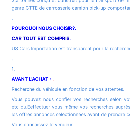
3,5 tonnes conçu et construit pour le transport de ma
genre CTTE de carrosserie camion pick-up comportan
.
POURQUOI NOUS CHOISIR?.
CAR TOUT EST COMPRIS.
US Cars Importation est transparent pour la recherche
.
1.
AVANT L'ACHAT :
.
Recherche du véhicule en fonction de vos attentes.
Vous pouvez nous confier vos recherches selon votre cahier des charges .Marque, modèle, année, option couleur
etc ou.Eeffectuer vous-même vos recherches auprès
les offres annonces sélectionnées avant de prendre c
Vous connaissez le vendeur.