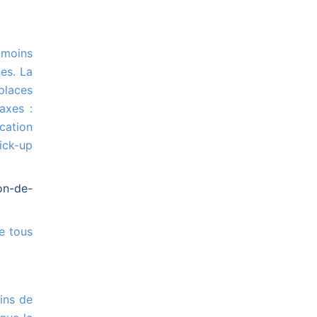
es. La
places
axes :
cation
ick-up
on-de-