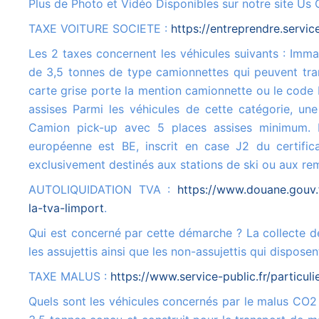
Plus de Photo et Vidéo Disponibles sur notre site Us 
TAXE VOITURE SOCIETE :
https://entreprendre.servic
Les 2 taxes concernent les véhicules suivants : Immatriculés dans la catégorie N1, c'est-à-dire les véhicules de moins
de 3,5 tonnes de type camionnettes qui peuvent tran
carte grise porte la mention camionnette ou le code 
assises Parmi les véhicules de cette catégorie, une
Camion pick-up avec 5 places assises minimum. Le
européenne est BE, inscrit en case J2 du certifica
exclusivement destinés aux stations de ski ou aux r
AUTOLIQUIDATION TVA :
https://www.douane.gouv.
la-tva-limport
.
Qui est concerné par cette démarche ? La collecte de la TVA à l'importation sur la déclaration de TVA concerne tous
les assujettis ainsi que les non-assujettis qui dispo
TAXE MALUS :
https://www.service-public.fr/particul
Quels sont les véhicules concernés par le malus CO2 ? Véhicule de catégorie N1 : Véhicule utilitaire léger de moins de