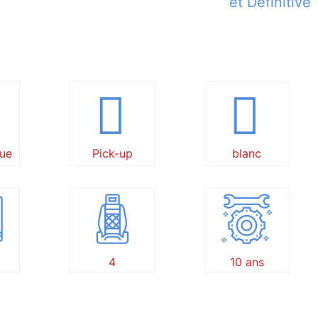
et Définitive
ue
Pick-up
blanc
4
10 ans