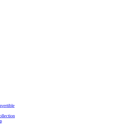
vertible
llection
p