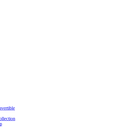
vertible
llection
p