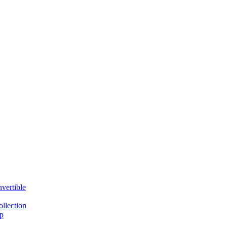
vertible
llection
p