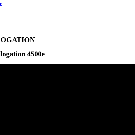
e
LOGATION
logation 4500e