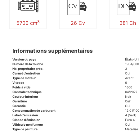
CV
DIN
3
5700 cm
26 Cv
381 Ch
Informations supplémentaires
Version du pays
États-Un
Numéro de la touche
1904/00
Nb. proprétaire préc.
3
Carnet d'entretien
Oui
Type de moteur
Avant
Vitesse
6
Poids à vide
1600
Contrôle technique
04/2027
Couleur interieur
Noir
Garniture
Cuir
Garantie
Oui
Consommation de carburant
12,0 l/10
Label d'émission
4 (Vert)
Classe d'émission
Euro 4
Véhicule non fumeur
Oui
Type de peinture
Métallisé