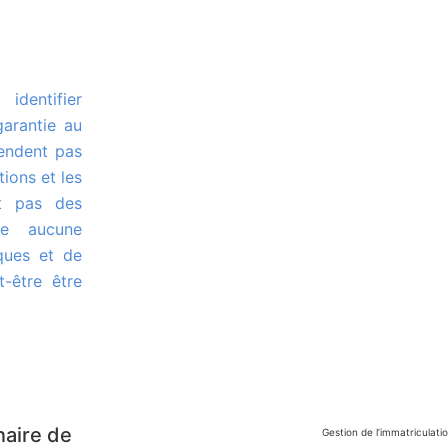
garantie au
tendent pas
tions et les
t pas des
me aucune
iques et de
-être être
naire de
Gestion de l’immatriculatio