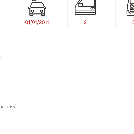
01/01/2011
2
is
0
0 km (mixte)