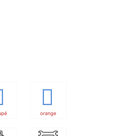
upé
orange