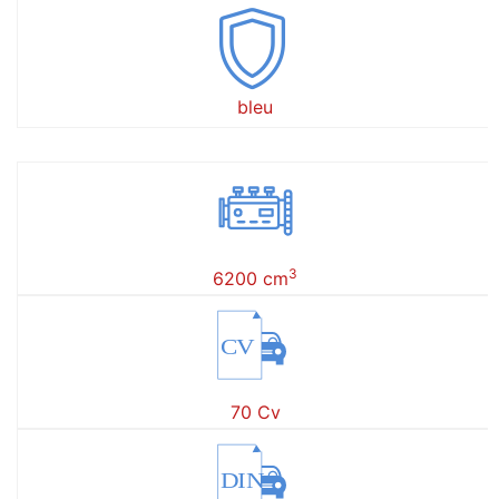
bleu
3
6200 cm
CV
70 Cv
DIN