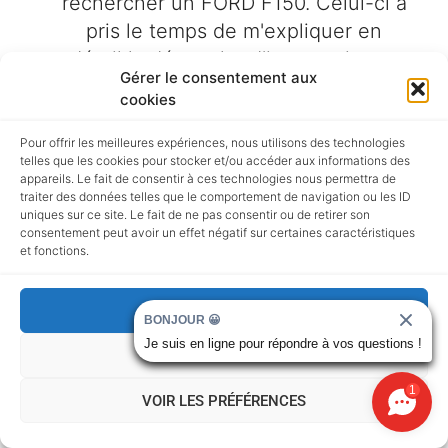
rechercher un FORD F150. Celui-ci a
pris le temps de m'expliquer en
détail la démarche d'importation et
Gérer le consentement aux
m'a envoyé une sélection de
cookies
véhicules. Lorsque certains
pouvaient m'intéresser, il m'a fourni
Pour offrir les meilleures expériences, nous utilisons des technologies
telles que les cookies pour stocker et/ou accéder aux informations des
les infos sur ceux ci (provenance du
appareils. Le fait de consentir à ces technologies nous permettra de
véhicule, carfax, prix total
traiter des données telles que le comportement de navigation ou les ID
uniques sur ce site. Le fait de ne pas consentir ou de retirer son
importé....). En final je me suis
consentement peut avoir un effet négatif sur certaines caractéristiques
orienté sur un F150 V8 de 2020
et fonctions.
vendu en ALLEMAGNE en
provenance du CANADA. Tout a été
ACCEPTER
BONJOUR 😀
bouclé en 4 mois et demi (de la
Je suis en ligne pour répondre à vos questions !
REFUSER
commande à la carte grise).
… More
1
VOIR LES PRÉFÉRENCES
Ludo Roussel