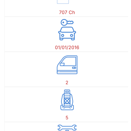
707 Ch
01/01/2016
2
5