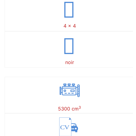
4 x 4
noir
3
5300 cm
CV