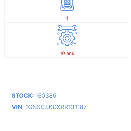
4
10 ans
STOCK:
160386
VIN:
1GNSCSKDXRR131187