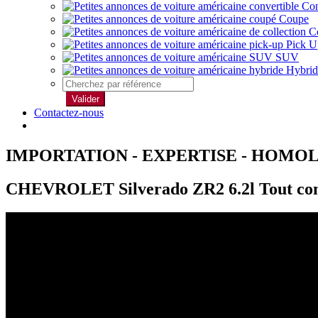
Con
Coupe
Co
Pick U
SUV
Hybrid
Valider
Contactez-nous
IMPORTATION - EXPERTISE - HOMO
CHEVROLET Silverado ZR2 6.2l Tout com