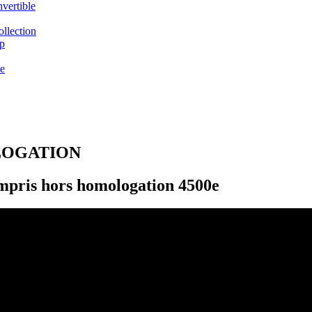
vertible
llection
p
e
LOGATION
pris hors homologation 4500e