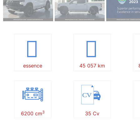
essence
45 057 km
CV
3
6200 cm
35 Cv