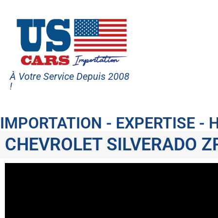
À Votre Service Depuis 2008
!
IMPORTATION - EXPERTISE -
CHEVROLET SILVERADO Z