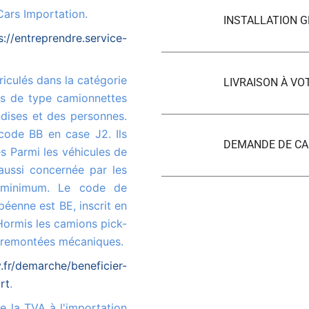
Cars Importation.
INSTALLATION G
s://entreprendre.service-
LIVRAISON À VO
es de type camionnettes
ndises et des personnes.
code BB en case J2. Ils
DEMANDE DE CA
s Parmi les véhicules de
aussi concernée par les
 minimum. Le code de
péenne est BE, inscrit en
 Hormis les camions pick-
x remontées mécaniques.
fr/demarche/beneficier-
rt
.