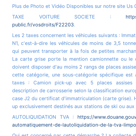
Plus de Photo et Vidéo Disponibles sur notre site Us 
TAXE VOITURE SOCIETE :
http
public.fr/vosdroits/F22203
.
Les 2 taxes concernent les véhicules suivants : Immatriculés dans la catégorie
N1, c'est-à-dire les véhicules de moins de 3,5 tonn
qui peuvent transporter à la fois de petites marcha
La carte grise porte la mention camionnette ou le 
doivent disposer d'au moins 2 rangs de places assise
cette catégorie, une sous-catégorie spécifique est 
taxes : Camion pick-up avec 5 places assises
description de carrosserie selon la classification euro
case J2 du certificat d'immatriculation (carte grise).
up exclusivement destinés aux stations de ski ou au
AUTOLIQUIDATION TVA :
https://www.douane.gouv.
automatiquement-de-lautoliquidation-de-la-tva-limpo
Qui est concerné par cette démarche ? La collecte de la TVA à l'importation