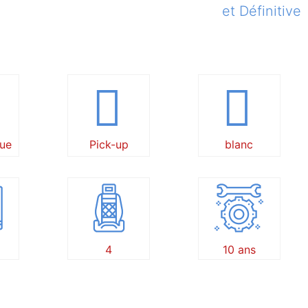
et Définitive
ue
Pick-up
blanc
4
10 ans