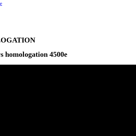
e
LOGATION
rs homologation 4500e