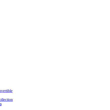
vertible
llection
p