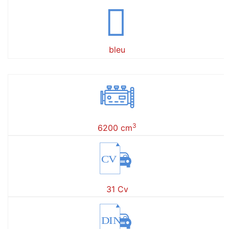
bleu
3
6200 cm
CV
31 Cv
DIN