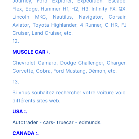
Journey, Ford Explorer, Expedition, Escape,
Flex, Edge, Hummer H1, H2, H3, Infinity FX, QX,
Lincoln MKC, Nautilus, Navigator, Corsair,
Aviator, Toyota Highlander, 4 Runner, C HR, FJ
Cruiser, Land Cruiser, etc.
12.
MUSCLE CAR :.
Chevrolet Camaro, Dodge Challenger, Charger,
Corvette, Cobra, Ford Mustang, Démon, etc.
13.
Si vous souhaitez rechercher votre voiture voici
différents sites web.
USA :.
autotrader
-
cars
-
truecar
-
edmunds
.
CANADA :.