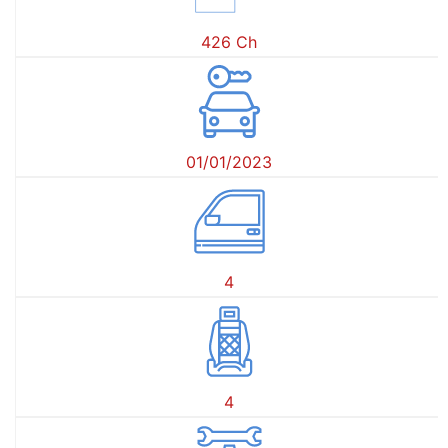
426 Ch
01/01/2023
4
4