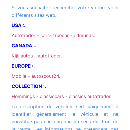
Si vous souhaitez rechercher votre voiture voici
différents sites web.
USA :.
autotrader
-
cars
-
truecar
-
edmunds
.
CANADA :.
kijijiautos
-
autotrader
.
EUROPE :.
mobile
-
autoscout24
.
COLLECTION :.
hemmings
-
classiccars
-
classics autotrader
.
La description du véhicule sert uniquement à
identifier généralement le véhicule et ne
constitue pas une garantie au sens du droit de
la vente. Les informations ne prétendent pas