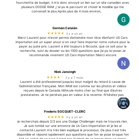
fourchettte de budget, il m'a donc envoyé un lien sur un site canadien avec
plusieurs DODGE RAM ,j 'ai pu le parcourir et choisir le modèle qui me
convenait le plus.Après plus de 4 mois environ,
Germán Catalán
★★★★★
il y a un an
Merci Laurent pour m’avoir permis d’atteindre mon rêve d’enfant! US Cars
importation est un super atout si on veut faire importer notre voiture pour la
payer au juste prix. Laurent a été toujours à l’écoute, que ce soit pour la
recherche, suivi du dossier ou les 1000 questions que j’ai pu lui poser.Je
recommande vivement US Cars importation !Merci encore
Niek Jansingh
★★★★
☆
il y a 7 mois
Laurent a été professionnel jusqu’au bout malgré du retard à cause de
l’administration française. Mon RAM est comme sur les photos et vidéos
reçues depuis le Canada.Véhicule moins cher au final que d’autres
prestataires. Je ne perdrais pas en valeur à la revente. N’hésitez pas.
Frederic SOCQUET-CLERC
★★★★★
il y a un an
je recherchais depuis 2/3 ans une Dodge Challenger mais ne trouvais rien.
Je suis tombé sur une annonce de Us Cars Importation et je les ai
contacté.Laurent m'a très bien expliqué le processus. De plus il est très
disponible et répond rapidement aux questions que l'on se pose lorsque l'on
fait un achat de ce type.Il n'est pas évident de se lancer dans ce genre