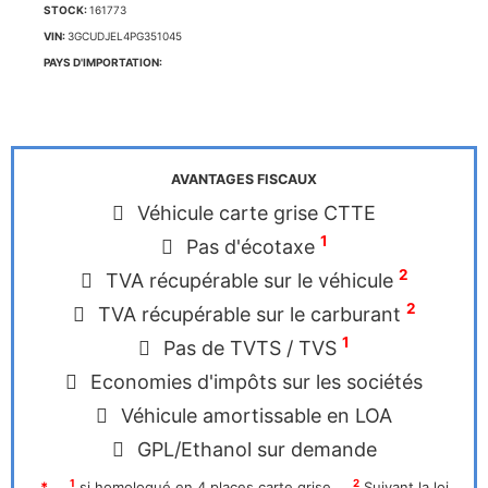
STOCK:
161773
VIN:
3GCUDJEL4PG351045
PAYS D'IMPORTATION:
AVANTAGES FISCAUX
Véhicule carte grise CTTE
1
Pas d'écotaxe
2
TVA récupérable sur le véhicule
2
TVA récupérable sur le carburant
1
Pas de TVTS / TVS
Economies d'impôts sur les sociétés
Véhicule amortissable en LOA
GPL/Ethanol sur demande
1
2
*
si homologué en 4 places carte grise
Suivant la loi