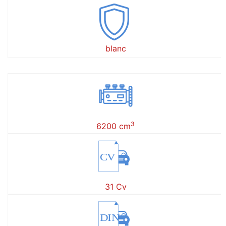
blanc
3
6200 cm
CV
31 Cv
DIN