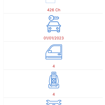
426 Ch
01/01/2023
4
4