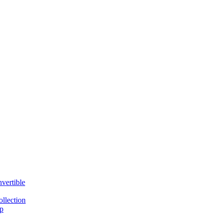
vertible
llection
p