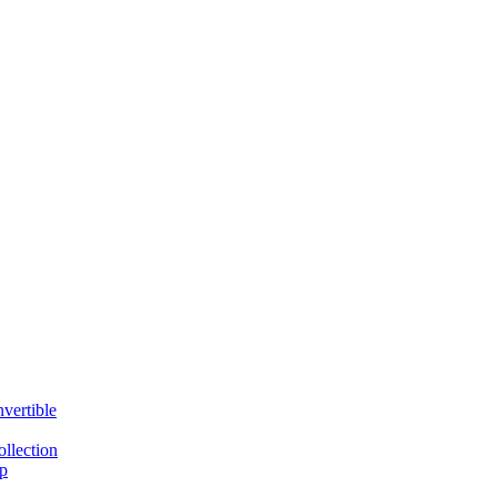
vertible
llection
p