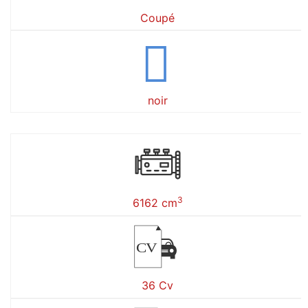
Coupé
noir
3
6162 cm
CV
36 Cv