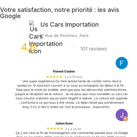
Votre satisfaction, notre priorité : les avis
Google
Us Cars Importation
67 Rue de Ponthieu, Paris
4,6
101 reviews
Florent Coulon
★★★★★
il y a 9 mois
Une super expérience.Ce n’est jamais facile de confier notre rêve à
quelqu’un. Et pourtant Laurent a su nous accompagner du début à la fin .
Deja pour le choix du modèle, ainsi que pour les démarches administratives,
jusqu’à la réception de la voiture . Je ne peux que vous conseiller us cars car
nous n’avons vraiment aucun point négatif à relever .La voiture est superbe
, conforme à ce qui nous a été vendu .Le délai n’était pas extrêmement
long. Il n’y a rien à redire sur tout le processus . Aujourd’hui
Julien Suve
★★★★★
il y a un an
Ça y est c’est la fin de l’homologation une commande passée pour ce Dodge