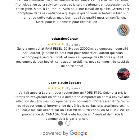
Ram en novembre 2024, arrivée sur le sol français en février 2025 environ,
l’homologation qui a suivi son cours et je suis maintenant en possession de la
carte grise. Merci à Laurent et Alain pour leur travail de qualité. Certes il est
compliqué de faire confiance à quelqu’un quand vous achetez un bien sur
Internet de cette valeur, mais leur travail de qualité mets en confiance.
Merci pour leur conseils pour l’installation
sebastien Caraux
★★★★★
il y a un an
Suite à mon achat RAM REBEL 2019 avec 23000km au compteur, conseillé
par Laurent, je poste ce petit mot pour remercier Laurent qui nous
accompagné jusqu'au bout, et merci au garage des flandres qui fait
également du bon boulot, sans aucun problème, nous sommes très satisfait
de notre achat.
Jean-claude Bossard
★★★★★
il y a un an
J'ai fait appel à Laurent pour rechercher un FORD F150. Celui-ci a pris le
temps de m'expliquer en détail la démarche d'importation et m'a envoyé une
sélection de véhicules. Lorsque certains pouvaient m'intéresser, il m'a fourni
les infos sur ceux ci (provenance du véhicule, carfax, prix total importé....).
En final je me suis orienté sur un F150 V8 de 2020 vendu en ALLEMAGNE en
provenance du CANADA. Tout a été bouclé en 4 mois et demi (de la
commande à la carte grise).
●
●