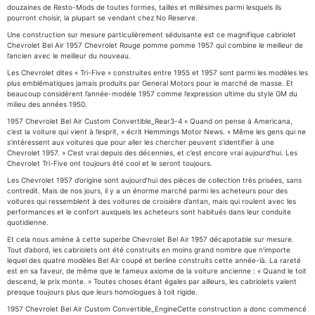
douzaines de Resto-Mods de toutes formes, tailles et millésimes parmi lesquels ils
pourront choisir, la plupart se vendant chez No Reserve.
Une construction sur mesure particulièrement séduisante est ce magnifique cabriolet
Chevrolet Bel Air 1957 Chevrolet Rouge pomme pomme 1957 qui combine le meilleur de
l’ancien avec le meilleur du nouveau.
Les Chevrolet dites « Tri-Five » construites entre 1955 et 1957 sont parmi les modèles les
plus emblématiques jamais produits par General Motors pour le marché de masse. Et
beaucoup considèrent l’année-modèle 1957 comme l’expression ultime du style GM du
milieu des années 1950.
1957 Chevrolet Bel Air Custom Convertible_Rear3-4 « Quand on pense à Americana,
c’est la voiture qui vient à l’esprit, » écrit Hemmings Motor News. « Même les gens qui ne
s’intéressent aux voitures que pour aller les chercher peuvent s’identifier à une
Chevrolet 1957. » C’est vrai depuis des décennies, et c’est encore vrai aujourd’hui. Les
Chevrolet Tri-Five ont toujours été cool et le seront toujours.
Les Chevrolet 1957 d’origine sont aujourd’hui des pièces de collection très prisées, sans
contredit. Mais de nos jours, il y a un énorme marché parmi les acheteurs pour des
voitures qui ressemblent à des voitures de croisière d’antan, mais qui roulent avec les
performances et le confort auxquels les acheteurs sont habitués dans leur conduite
quotidienne.
Et cela nous amène à cette superbe Chevrolet Bel Air 1957 décapotable sur mesure.
Tout d’abord, les cabriolets ont été construits en moins grand nombre que n’importe
lequel des quatre modèles Bel Air coupé et berline construits cette année-là. La rareté
est en sa faveur, de même que le fameux axiome de la voiture ancienne : « Quand le toit
descend, le prix monte. » Toutes choses étant égales par ailleurs, les cabriolets valent
presque toujours plus que leurs homologues à toit rigide.
1957 Chevrolet Bel Air Custom Convertible_EngineCette construction a donc commencé