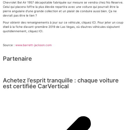
Chevrolet Bel Air 1957 décapotable fabriquée sur mesure se vendra chez No Reserve.
Celui qui placera l’offre la plus élevée repartira avec une voiture qui pourrait être la
pierre angulaire d’une grande collection et un plaisir de conduire aussi bien. Ça ne
devrait pas être le tien ?
Pour obtenir des renseignements à jour sur ce véhicule, cliquez ICI. Pour jeter un coup
d’œil à la fiche d’avant-première 2019 de Las Vegas, où d’autres véhicules s’ajoutent
quotidiennement, cliquez ICI.
Source :
www.barrett-jackson.com
Partenaire
Achetez l’esprit tranquille : chaque voiture
est certifiée CarVertical