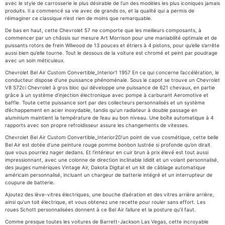
avec le style de carrosserie le plus désirable de l’un des modèles les plus iconiques jamais
produits. Il a commencé sa vie avec de grands os, et la qualité qui a permis de
réimaginer ce classique n’est rien de moins que remarquable.
De bas en haut, cette Chevrolet 57 ne comporte que les meilleurs composants, à
commencer par un châssis sur mesure Art Morrison pour une maniabilité optimale et de
puissants rotors de frein Wilwood de 13 pouces et étriers à 4 pistons, pour qu’elle s’arrête
aussi bien qu’elle tourne. Tout le dessous de la voiture est chromé et peint par poudrage
avec un soin méticuleux.
Chevrolet Bel Air Custom Convertible_Interior1 1957 En ce qui concerne l’accélération, le
conducteur dispose d’une puissance phénoménale. Sous le capot se trouve un Chevrolet
V8 572ci Chevrolet à gros bloc qui développe une puissance de 621 chevaux, en partie
grâce à un système d’injection électronique avec pompe à carburant Aeromotive et
baffle. Toute cette puissance sort par des collecteurs personnalisés et un système
d’échappement en acier inoxydable, tandis qu’un radiateur à double passage en
aluminium maintient la température de l’eau au bon niveau. Une boîte automatique à 4
rapports avec son propre refroidisseur assure les changements de vitesses.
Chevrolet Bel Air Custom Convertible_Interior2D’un point de vue cosmétique, cette belle
Bel Air est dotée d’une peinture rouge pomme bonbon lustrée si profonde qu’on dirait
que vous pourriez nager dedans. Et l’intérieur en cuir brun à prix élevé est tout aussi
impressionnant, avec une colonne de direction inclinable Ididit et un volant personnalisé,
des jauges numériques Vintage Air, Dakota Digital et un kit de câblage automatique
américain personnalisé, incluant un chargeur de batterie intégré et un interrupteur de
coupure de batterie.
Ajoutez des lève-vitres électriques, une bouche d’aération et des vitres arrière arrière,
ainsi qu’un toit électrique, et vous obtenez une recette pour rouler sans effort. Les
roues Schott personnalisées donnent à ce Bel Air l’allure et la posture qu’il faut.
Comme presque toutes les voitures de Barrett-Jackson Las Vegas, cette incroyable