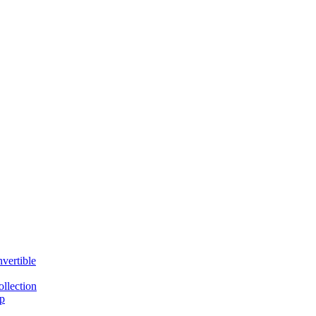
vertible
llection
p