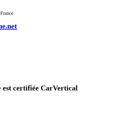
.
en France
ne.net
 est certifiée CarVertical