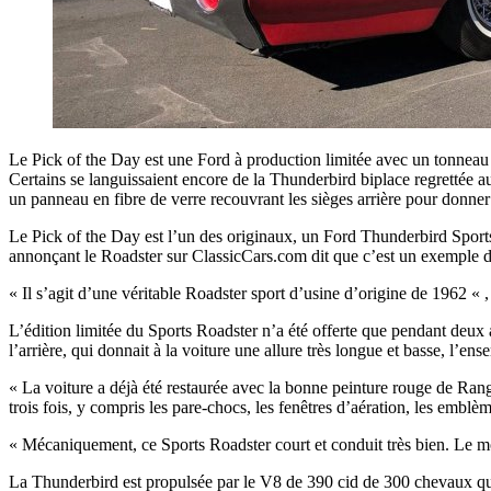
Le Pick of the Day est une Ford à production limitée avec un tonneau en
Certains se languissaient encore de la Thunderbird biplace regrettée 
un panneau en fibre de verre recouvrant les sièges arrière pour donner
Le Pick of the Day est l’un des originaux, un Ford Thunderbird Sports
annonçant le Roadster sur ClassicCars.com dit que c’est un exemple d’u
« Il s’agit d’une véritable Roadster sport d’usine d’origine de 1962 « 
L’édition limitée du Sports Roadster n’a été offerte que pendant deux
l’arrière, qui donnait à la voiture une allure très longue et basse, l
« La voiture a déjà été restaurée avec la bonne peinture rouge de Rang
trois fois, y compris les pare-chocs, les fenêtres d’aération, les emb
« Mécaniquement, ce Sports Roadster court et conduit très bien. Le mote
La Thunderbird est propulsée par le V8 de 390 cid de 300 chevaux qui 