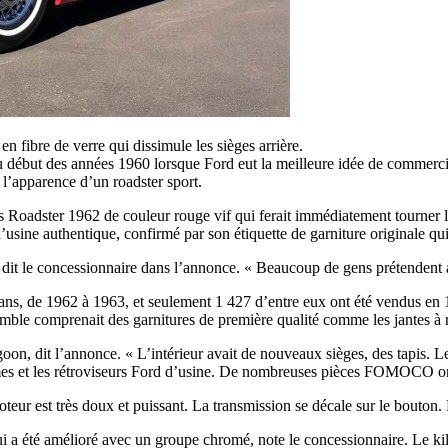
 fibre de verre qui dissimule les sièges arrière.
au début des années 1960 lorsque Ford eut la meilleure idée de commerci
 l’apparence d’un roadster sport.
 Roadster 1962 de couleur rouge vif qui ferait immédiatement tourner la
sine authentique, confirmé par son étiquette de garniture originale qui
, dit le concessionnaire dans l’annonce. « Beaucoup de gens prétendent a
 ans, de 1962 à 1963, et seulement 1 427 d’entre eux ont été vendus en
’ensemble comprenait des garnitures de première qualité comme les jantes
oon, dit l’annonce. « L’intérieur avait de nouveaux sièges, des tapis. Le
lèmes et les rétroviseurs Ford d’usine. De nombreuses pièces FOMOCO ont é
ur est très doux et puissant. La transmission se décale sur le bouton. La
a été amélioré avec un groupe chromé, note le concessionnaire. Le kilom