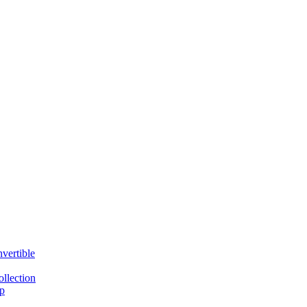
vertible
llection
p