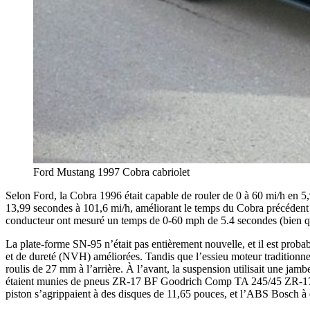
Ford Mustang 1997 Cobra cabriolet
Selon Ford, la Cobra 1996 était capable de rouler de 0 à 60 mi/h en 5,9
13,99 secondes à 101,6 mi/h, améliorant le temps du Cobra précédent de
conducteur ont mesuré un temps de 0-60 mph de 5.4 secondes (bien que
La plate-forme SN-95 n’était pas entièrement nouvelle, et il est proba
et de dureté (NVH) améliorées. Tandis que l’essieu moteur traditionnel
roulis de 27 mm à l’arrière. À l’avant, la suspension utilisait une ja
étaient munies de pneus ZR-17 BF Goodrich Comp TA 245/45 ZR-17 BF Good
piston s’agrippaient à des disques de 11,65 pouces, et l’ABS Bosch à q