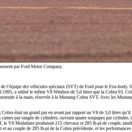
usement par Ford Motor Company.
 de l’équipe des véhicules spéciaux (SVT) de Ford pour le Fox-body. 
1995, a utilisé le même V8 Windsor de 5,0 litres que la Cobra 93. Cela
construite à la main, réservée à la Mustang Cobra SVT. Avec les Mustan
Cobra était un grand pas en avant par rapport au V8 de 5,0 litres qu’il 
cames par rangée de cylindres, ouvrant quatre soupapes par cylindre, t
 le V8 Modulaire produisait 215 chevaux et 285 lb-pi de couple, tandis
ch et au couple de 285 lb-pi de la Cobra précédente, et les performance