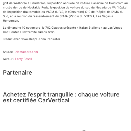
golf de Wildhorse à Henderson, l’exposition annuelle de voiture classique de Goldstrom au
musée de rue de Nostalgia Rods, l’exposition de voiture du sud du Nevada du VA l’hôpital
de l’exposition d’automobile du VSEM du VS, le (Chevrolet) C10 de l’hôpital de l’AMC du
Sud, et la réunion du rassemblement du SEMA (Vatos) du VSEMA, Las Vegas à
Henderson.
Le dimanche 10 novembre, le 702 Classics présente « Italian Stallions » au Las Vegas
Golf Center à l’extrémité sud du Strip.
Traduit avec www.DeepL.com/Translator
Source :
classiccars.com
Auteur :
Larry Edsall
Partenaire
Achetez l’esprit tranquille : chaque voiture
est certifiée CarVertical