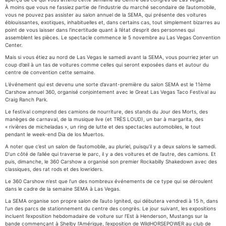
À moins que vous ne fassiez partie de l’industrie du marché secondaire de l’automobile,
vous ne pouvez pas assister au salon annuel de la SEMA, qui présente des voitures
éblouissantes, exotiques, inhabituelles et, dans certains cas, tout simplement bizarres au
point de vous laisser dans l’incertitude quant à l’état d’esprit des personnes qui
assemblent les pièces. Le spectacle commence le 5 novembre au Las Vegas Convention
Center.
Mais si vous étiez au nord de Las Vegas le samedi avant la SEMA, vous pourriez jeter un
coup d’œil à un tas de voitures comme celles qui seront exposées dans et autour du
centre de convention cette semaine.
L’événement qui est devenu une sorte d’avant-première du salon SEMA est le 11ème
Carshow annuel 360, organisé conjointement avec le Great Las Vegas Taco Festival au
Craig Ranch Park.
Le festival comprend des camions de nourriture, des stands du Jour des Morts, des
manèges de carnaval, de la musique live (et TRÈS LOUD), un bar à margarita, des
« rivières de micheladas », un ring de lutte et des spectacles automobiles, le tout
pendant le week-end Dia de los Muertos.
A noter que c’est un salon de l’automobile, au pluriel, puisqu’il y a deux salons le samedi.
D’un côté de l’allée qui traverse le parc, il y a des voitures et de l’autre, des camions. Et
puis, dimanche, le 360 Carshow a organisé son premier Rockabilly Shakedown avec des
classiques, des rat rods et des lowriders.
Le 360 Carshow n’est que l’un des nombreux événements de ce type qui se déroulent
dans le cadre de la semaine SEMA à Las Vegas.
La SEMA organise son propre salon de l’auto Ignited, qui débutera vendredi à 15 h, dans
l’un des parcs de stationnement du centre des congrès. Le jour suivant, les expositions
incluent l’exposition hebdomadaire de voiture sur l’Est à Henderson, Mustangs sur la
bande commençant à Shelby l’Amérique, l’exposition de WildHORSEPOWER au club de