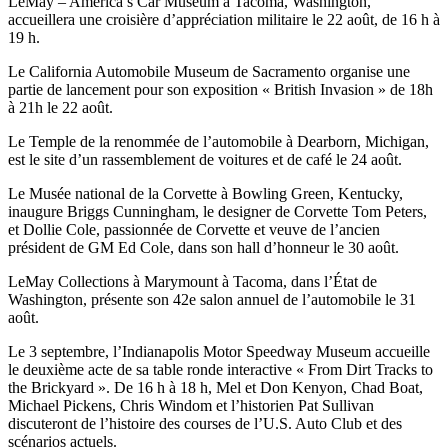
LeMay – America’s Car Museum à Tacoma, Washington,
accueillera une croisière d’appréciation militaire le 22 août, de 16 h à
19 h.
Le California Automobile Museum de Sacramento organise une
partie de lancement pour son exposition « British Invasion » de 18h
à 21h le 22 août.
Le Temple de la renommée de l’automobile à Dearborn, Michigan,
est le site d’un rassemblement de voitures et de café le 24 août.
Le Musée national de la Corvette à Bowling Green, Kentucky,
inaugure Briggs Cunningham, le designer de Corvette Tom Peters,
et Dollie Cole, passionnée de Corvette et veuve de l’ancien
président de GM Ed Cole, dans son hall d’honneur le 30 août.
LeMay Collections à Marymount à Tacoma, dans l’État de
Washington, présente son 42e salon annuel de l’automobile le 31
août.
Le 3 septembre, l’Indianapolis Motor Speedway Museum accueille
le deuxième acte de sa table ronde interactive « From Dirt Tracks to
the Brickyard ». De 16 h à 18 h, Mel et Don Kenyon, Chad Boat,
Michael Pickens, Chris Windom et l’historien Pat Sullivan
discuteront de l’histoire des courses de l’U.S. Auto Club et des
scénarios actuels.