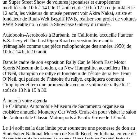
un Super Street Show de voitures japonaises et européennes
modifiées de 10 h à 14 h le 11 août et, de 10 h à 17 h ce jour-là et le
12 août, les visiteurs du musée peuvent voir Akira Nakai, artiste et
fondateur de Rauh-Welt Begriff RWB, réaliser son projet de voitures
RWB Seattle no 5 dans la Showcase Gallery du musée.
Autobooks-Aerobooks à Burbank, en Californie, accueille l’auteur
B.S. Levy et The Last Open Road en version livre audio
(réimaginée comme une pièce radiophonique des années 1950) de
10 h à 14 h, le 10 août.
Dans le cadre de son exposition Rally Car, le North East Motor
Sports Museum de Loudon, au New Hampshire, accueillera Tim
O’Neil, champion de rallye et fondateur de l’école de rallye Team
O’Neil, qui parlera de l’histoire du rallye, expliquera comment
s’impliquer et fera une promenade avec une voiture de rallye le 11
août de 13 h à 15 h 30.
À noter à votre agenda
Le California Automobile Museum de Sacramento organise sa
croisière annuelle Monterey Car Week Cruise-in pour visiter le salon
de l’automobile Classic Motorsports à Pacific Grove le 13 août.
Le 14 août est la date limite pour soumettre une promesse de don au
Studebaker National Museum de South Bend, en Indiana, en vue de