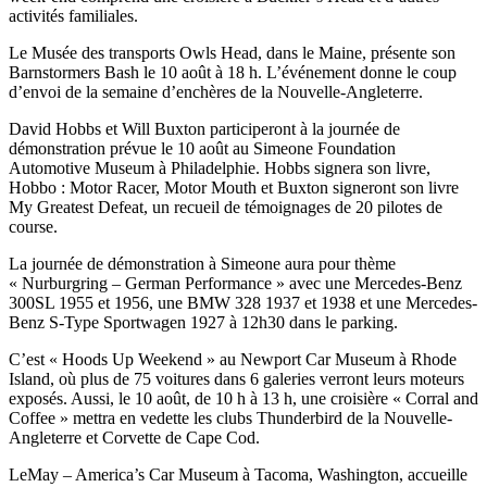
activités familiales.
Le Musée des transports Owls Head, dans le Maine, présente son
Barnstormers Bash le 10 août à 18 h. L’événement donne le coup
d’envoi de la semaine d’enchères de la Nouvelle-Angleterre.
David Hobbs et Will Buxton participeront à la journée de
démonstration prévue le 10 août au Simeone Foundation
Automotive Museum à Philadelphie. Hobbs signera son livre,
Hobbo : Motor Racer, Motor Mouth et Buxton signeront son livre
My Greatest Defeat, un recueil de témoignages de 20 pilotes de
course.
La journée de démonstration à Simeone aura pour thème
« Nurburgring – German Performance » avec une Mercedes-Benz
300SL 1955 et 1956, une BMW 328 1937 et 1938 et une Mercedes-
Benz S-Type Sportwagen 1927 à 12h30 dans le parking.
C’est « Hoods Up Weekend » au Newport Car Museum à Rhode
Island, où plus de 75 voitures dans 6 galeries verront leurs moteurs
exposés. Aussi, le 10 août, de 10 h à 13 h, une croisière « Corral and
Coffee » mettra en vedette les clubs Thunderbird de la Nouvelle-
Angleterre et Corvette de Cape Cod.
LeMay – America’s Car Museum à Tacoma, Washington, accueille