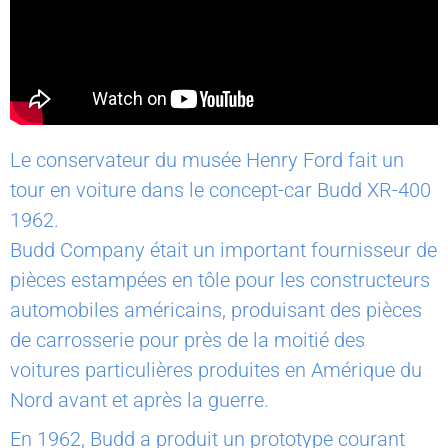
Le conservateur du musée Henry Ford fait un
tour en voiture dans le concept-car Budd XR-400
1962.
Budd Company était un important fournisseur de
pièces estampées en tôle pour les constructeurs
automobiles américains, produisant des pièces
de carrosserie pour près de la moitié des
voitures particulières produites en Amérique du
Nord avant et après la guerre.
En 1962, Budd a produit un prototype courant