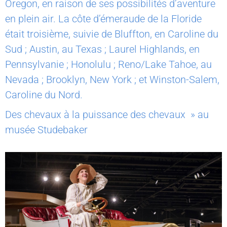
Oregon, en raison de ses possibilités d’aventure
en plein air. La côte d’émeraude de la Floride
était troisième, suivie de Bluffton, en Caroline du
Sud ; Austin, au Texas ; Laurel Highlands, en
Pennsylvanie ; Honolulu ; Reno/Lake Tahoe, au
Nevada ; Brooklyn, New York ; et Winston-Salem,
Caroline du Nord.
Des chevaux à la puissance des chevaux » au
musée Studebaker