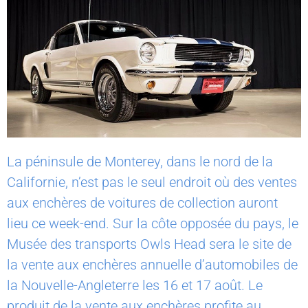
La péninsule de Monterey, dans le nord de la
Californie, n’est pas le seul endroit où des ventes
aux enchères de voitures de collection auront
lieu ce week-end. Sur la côte opposée du pays, le
Musée des transports Owls Head sera le site de
la vente aux enchères annuelle d’automobiles de
la Nouvelle-Angleterre les 16 et 17 août. Le
produit de la vente aux enchères profite au