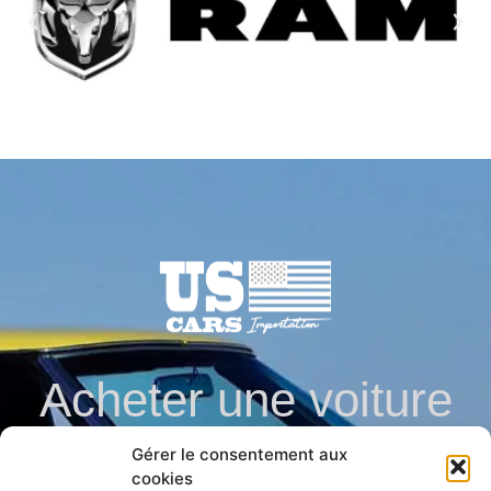
Acheter une voiture
Gérer le consentement aux
en direct des usa en
cookies